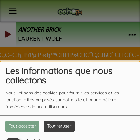
ANOTHER BRICK
LAURENT WOLF
ЂРѕСЃС‚С–СЂ, РґРµ Р·вЂ™СЏРІР»СЏС”С‚СЊСЃСЏ СЃС–
Les informations que nous
collectons
Nous utilisons des cookies pour fournir les services et les
fonctionnalités proposés sur notre site et pour améliorer
l'expérience de nos utilisateurs.
Tout accepter
Tout refuser