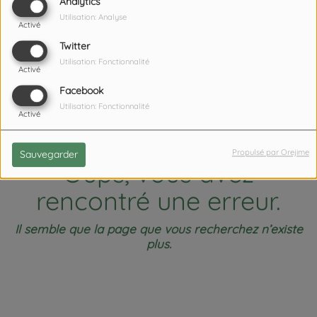
404
Analytics
Utilisation: Analyse
Activé
Twitter
Utilisation: Fonctionnalité
Activé
Facebook
Utilisation: Fonctionnalité
Activé
Propulsé par Orejime
Sauvegarder
Oups, vous avez
rencontré une erreur.
Il semble que la page que vous recherchez n’existe
plus.