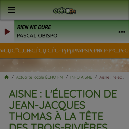
RIEN NE DURE
PASCAL OBISPO
Р»СЏС”С‚СЊСЃСЏ СЃС–РјРµР№РЅРёР№ Р·Р°С‚РёС€РѕР
Actualité locale ÉCHO FM
INFO AISNE
Aisne : l'élection de Jean-Jacques Thomas à la tête des Trois-Rivières invalidée.
AISNE : L'ÉLECTION DE
JEAN-JACQUES
THOMAS À LA TÊTE
DES TROIS-RIVIÈRES