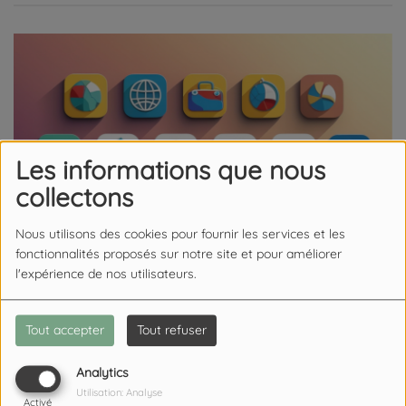
Les informations que nous
collectons
Nous utilisons des cookies pour fournir les services et les
fonctionnalités proposés sur notre site et pour améliorer
l'expérience de nos utilisateurs.
03 FÉVRIER 2026
Tout accepter
Tout refuser
Analytics
Plusieurs rendez-vous sont proposés pour découvrir les
formations et les opportunités d’emploi dans les secteurs du
Utilisation: Analyse
Activé