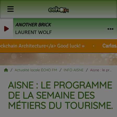
ANOTHER BRICK
LAURENT WOLF
ain Architecture</a> Good luck!
CarlosAnal
Actualité locale ÉCHO FM
INFO AISNE
Aisne : le programme de la Semaine des métiers du tourisme.
AISNE : LE PROGRAMME
DE LA SEMAINE DES
MÉTIERS DU TOURISME.