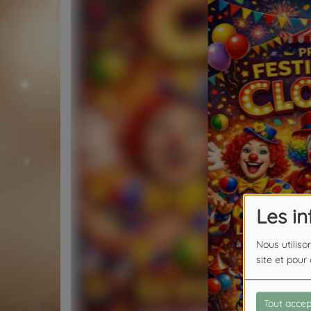
Les i
Nous utiliso
site et pour
Tout accep