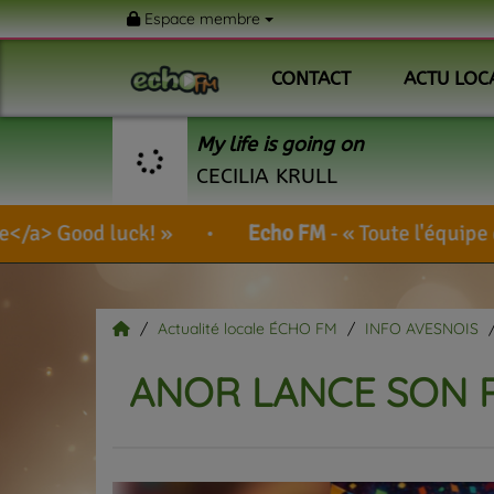
Espace membre
CONTACT
ACTU LOC
My life is going on
CECILIA KRULL
!
Echo FM
-
Toute l'équipe de votre radio vou
Actualité locale ÉCHO FM
INFO AVESNOIS
ANOR LANCE SON P