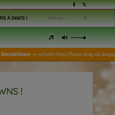
ÂTE À DENTS !
<a href=http://forex-blog-uk.blogspot.com/sea
WNS !