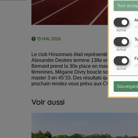
Tout accep
A
Ut
Activé
13 MAI 2026
T
Ut
Activé
Le club Hirsonnais était représenté par 5 athlète
F
Alexandre Destres termine 138e en catégorie ma
Bernard prend la 30e place en master 3 en 35’31
Ut
Activé
féminines, Mégane Divry boucle son 10 km en 41
master 3 en 45’33. Des résultats qui confirment
prochain rendez-vous prévu aux Championnats d
Sauvegard
Voir aussi