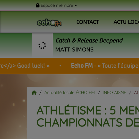
Espace membre
CONTACT
ACTU LOC
Catch & Release Deepend
MATT SIMONS
!
Echo FM
-
Toute l'équipe de votre radio vo
Actualité locale ÉCHO FM
INFO AISNE
At
ATHLÉTISME : 5 M
CHAMPIONNATS DE 