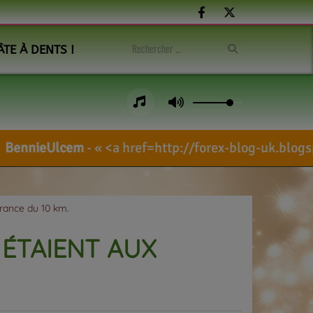
ÂTE À DENTS !
<a href=http://forex-blog-uk.blogspot.com/sea
rance du 10 km.
 ÉTAIENT AUX