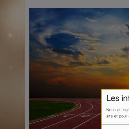
Les i
Nous utiliso
site et pour