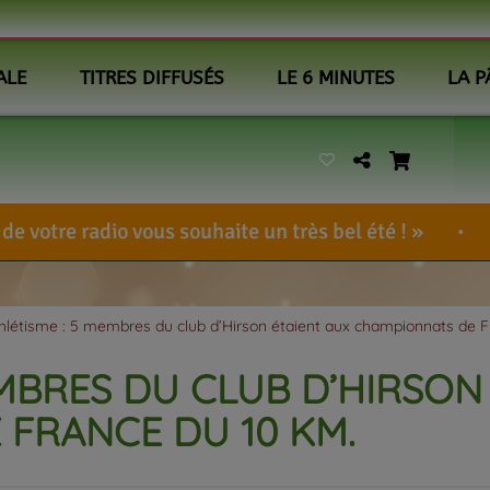
ALE
TITRES DIFFUSÉS
LE 6 MINUTES
LA P
us souhaite un très bel été !
BennieUlcem
-
hlétisme : 5 membres du club d’Hirson étaient aux championnats de F
EMBRES DU CLUB D’HIRSON
FRANCE DU 10 KM.