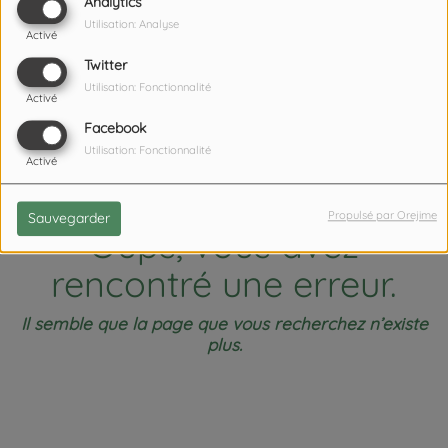
404
Analytics
Utilisation: Analyse
Activé
Twitter
Utilisation: Fonctionnalité
Activé
Facebook
Utilisation: Fonctionnalité
Activé
Propulsé par Orejime
Sauvegarder
Oups, vous avez
rencontré une erreur.
Il semble que la page que vous recherchez n’existe
plus.