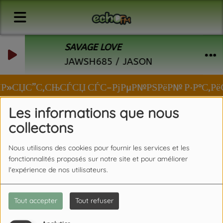
SAVAGE LOVE
JAWSH685 / JASON DERULO
СЏРІР»СЏС”С‚СЊСЃСЏ СЃС–РјРµР№РЅРёР№ Р·Р°С‚РёС€
Les informations que nous
collectons
Nous utilisons des cookies pour fournir les services et les
fonctionnalités proposés sur notre site et pour améliorer
l'expérience de nos utilisateurs.
Tout accepter
Tout refuser