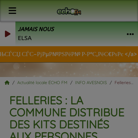
JAMAIS NOUS
ELSA
СЃСЏ СЃС–РјРµР№РЅРёР№ Р·Р°С‚РёС€РѕРє </a>
Actualité locale ÉCHO FM
INFO AVESNOIS
Felleries : la commune distribue des kits destinés aux personnes vulnérables.
FELLERIES : LA
COMMUNE DISTRIBUE
DES KITS DESTINÉS
AUX PERSONNES