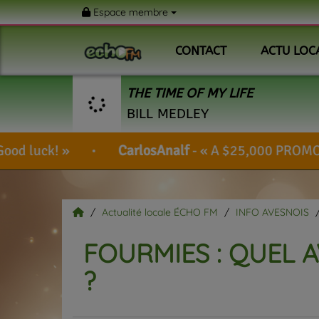
Espace membre
CONTACT
ACTU LOC
THE TIME OF MY LIFE
BILL MEDLEY
CarlosAnalf
-
A $25,000 PROMO CODE IS YOUR S
Actualité locale ÉCHO FM
INFO AVESNOIS
FOURMIES : QUEL A
?