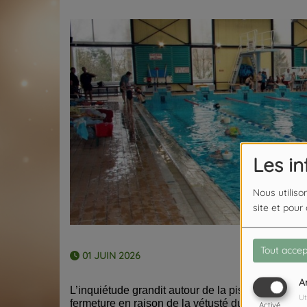
Les i
Nous utiliso
site et pour
Tout accep
01 JUIN 2026
A
L’inquiétude grandit autour de la piscine munici
Ut
fermeture en raison de la vétusté du bâtiment, Gh
Activé