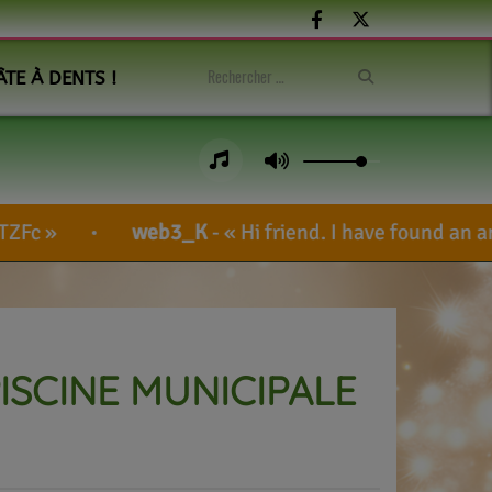
ÂTE À DENTS !
eb3_K
-
Hi friend. I have found an amazing blockc
ISCINE MUNICIPALE