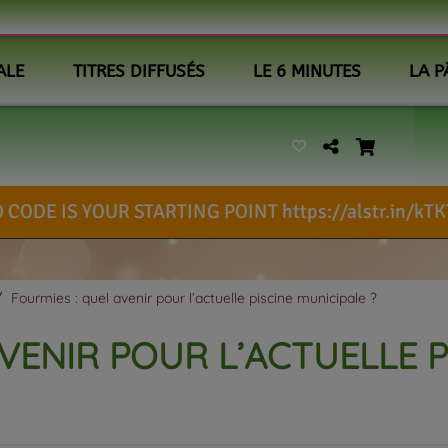
ALE
TITRES DIFFUSÉS
LE 6 MINUTES
LA P
TARTING POINT https://alstr.in/kTKTZFc
w
Fourmies : quel avenir pour l’actuelle piscine municipale ?
VENIR POUR L’ACTUELLE P