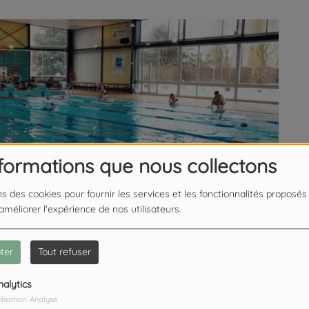
nformations que nous collectons
ns des cookies pour fournir les services et les fonctionnalités proposés
 améliorer l'expérience de nos utilisateurs.
ter
Tout refuser
nalytics
pale de Fourmies. Après l’évocation d’une possible
ilisation: Analyse
islaine Baudin, du parti des travailleurs, a lancé une