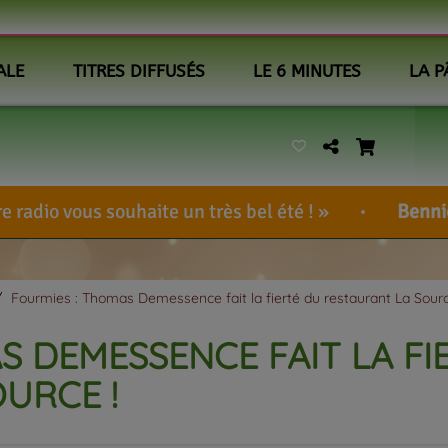
ALE
TITRES DIFFUSÉS
LE 6 MINUTES
LA P
aite un très bel été !
BennieUlcem
-
<a hr
Fourmies : Thomas Demessence fait la fierté du restaurant La Sourc
S DEMESSENCE FAIT LA FI
URCE !