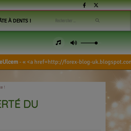
ÂTE À DENTS !
ef=http://forex-blog-uk.blogspot.com/search/?l
e !
ERTÉ DU