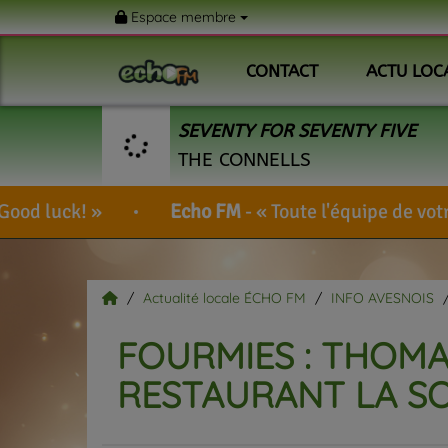
Espace membre
CONTACT
ACTU LOC
SEVENTY FOR SEVENTY FIVE
THE CONNELLS
Echo FM
-
Toute l'équipe de votre radio vous souh
Actualité locale ÉCHO FM
INFO AVESNOIS
FOURMIES : THOMA
RESTAURANT LA SO