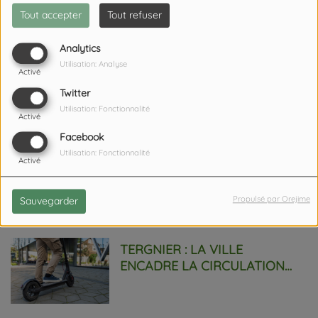
HALTÉROPHILIE.
Tout accepter
Tout refuser
Analytics
ARCHON : JOURNÉE PORTES
Utilisation: Analyse
Activé
OUVERTES DANS UNE FERME
HÉLICICOLE LE 27 JUIN.
Twitter
Utilisation: Fonctionnalité
Activé
Facebook
AISNE : L’INTERCO DU PAYS
Utilisation: Fonctionnalité
Activé
DES 3 RIVIÈRES FORME AUX
GESTES QUI SAUVENT !
Propulsé par Orejime
Sauvegarder
TERGNIER : LA VILLE
ENCADRE LA CIRCULATION
DES TROTTINETTES.