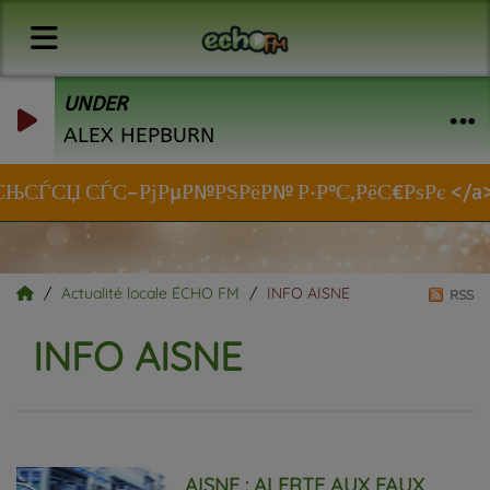
UNDER
ALEX HEPBURN
СЊСЃСЏ СЃС–РјРµР№РЅРёР№ Р·Р°С‚РёС€РѕРє </a>
Actualité locale ÉCHO FM
INFO AISNE
RSS
INFO AISNE
AISNE : ALERTE AUX FAUX