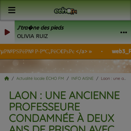
J'tra�ne des pieds
OLIVIA RUIZ
№РЅРёР№ Р·Р°С‚РёС€РѕРє </a>
web3_P
-
Actualité locale ÉCHO FM
INFO AISNE
Laon : une ancienne professeure condamnée à deux ans de prison avec sursis.
LAON : UNE ANCIENNE
PROFESSEURE
CONDAMNÉE À DEUX
ANS DE PRISON AVEC