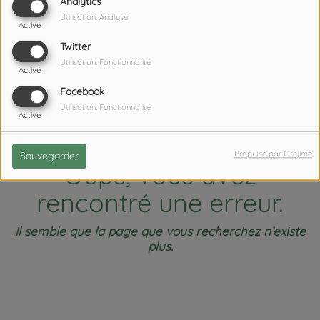
404
Analytics
Utilisation: Analyse
Activé
Twitter
Utilisation: Fonctionnalité
Activé
Facebook
Utilisation: Fonctionnalité
Activé
Propulsé par Orejime
Sauvegarder
Oups, vous avez
rencontré une erreur.
Il semble que la page que vous recherchez n’existe
plus.