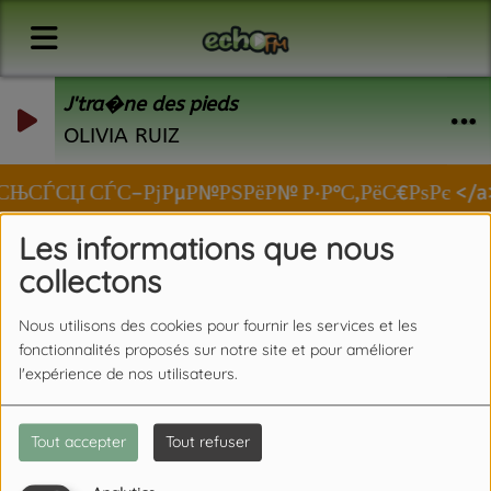
J'tra�ne des pieds
OLIVIA RUIZ
С‚СЊСЃСЏ СЃС–РјРµР№РЅРёР№ Р·Р°С‚РёС€РѕРє </a>
Les informations que nous
collectons
Nous utilisons des cookies pour fournir les services et les
fonctionnalités proposés sur notre site et pour améliorer
l'expérience de nos utilisateurs.
Tout accepter
Tout refuser