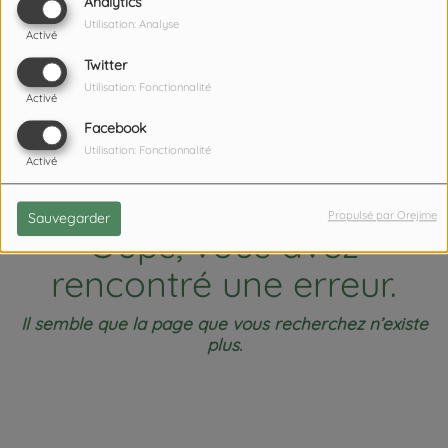
404
Analytics
Utilisation: Analyse
Activé
Twitter
Utilisation: Fonctionnalité
Activé
Facebook
Utilisation: Fonctionnalité
Activé
Propulsé par Orejime
Sauvegarder
Oups, vous avez
rencontré une erreur.
Il semble que la page que vous recherchez n’existe
plus.