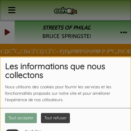
STREETS OF PHILADELPHIA
BRUCE SPRINGSTEEN
РІР»СЏС”С‚СЊСЃСЏ СЃС–РјРµР№РЅРёР№ Р·Р°С‚РёС€Р
Les informations que nous
collectons
Nous utilisons des cookies pour fournir les services et les
fonctionnalités proposés sur notre site et pour améliorer
l'expérience de nos utilisateurs.
Tout accepter
Tout refuser