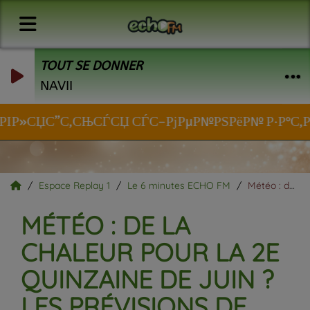
TOUT SE DONNER
NAVII
РІР»СЏС”С‚СЊСЃСЏ СЃС–РјРµР№РЅРёР№ Р·Р°С‚РёС€Р
Espace Replay 1
Le 6 minutes ECHO FM
Météo : de la chaleur pour la 2e quinzaine de juin ? Les prévisions de Patrick Marlière et la tendance pour votre été !
MÉTÉO : DE LA
CHALEUR POUR LA 2E
QUINZAINE DE JUIN ?
LES PRÉVISIONS DE