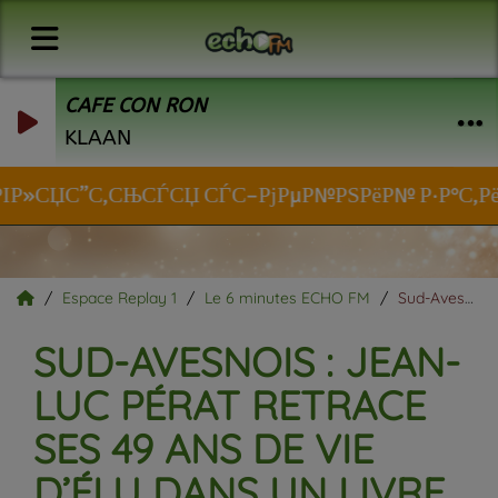
CAFE CON RON
KLAAN
ІР»СЏС”С‚СЊСЃСЏ СЃС–РјРµР№РЅРёР№ Р·Р°С‚РёС€Рѕ
Espace Replay 1
Le 6 minutes ECHO FM
Sud-Avesnois : Jean-Luc Pérat retrace ses 49 ans de vie d’élu dans un livre.
SUD-AVESNOIS : JEAN-
LUC PÉRAT RETRACE
SES 49 ANS DE VIE
D’ÉLU DANS UN LIVRE.