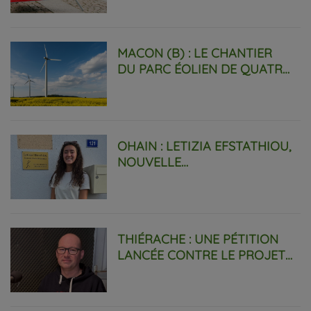
CAMIONNETTE PRÈS DE
CARREFOUR.
MACON (B) : LE CHANTIER
DU PARC ÉOLIEN DE QUATRE
MÂTS DÉBUTERA EN
SEPTEMBRE.
OHAIN : LETIZIA EFSTATHIOU,
NOUVELLE
KINÉSITHÉRAPEUTE DANS LA
COMMUNE !
THIÉRACHE : UNE PÉTITION
LANCÉE CONTRE LE PROJET
DE NOUVEAU TRACÉ DE LA
RN2.