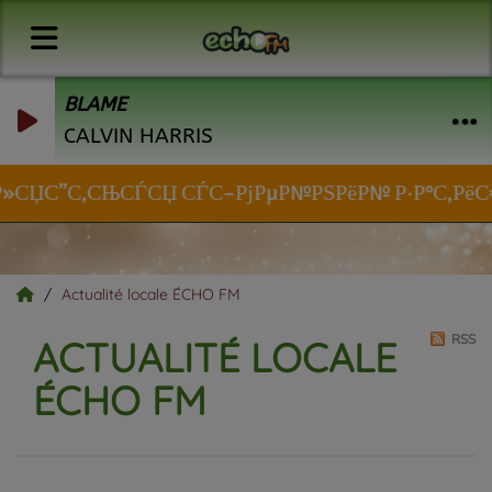
BLAME
CALVIN HARRIS
Р»СЏС”С‚СЊСЃСЏ СЃС–РјРµР№РЅРёР№ Р·Р°С‚РёС€РѕР
Actualité locale ÉCHO FM
RSS
ACTUALITÉ LOCALE
ÉCHO FM