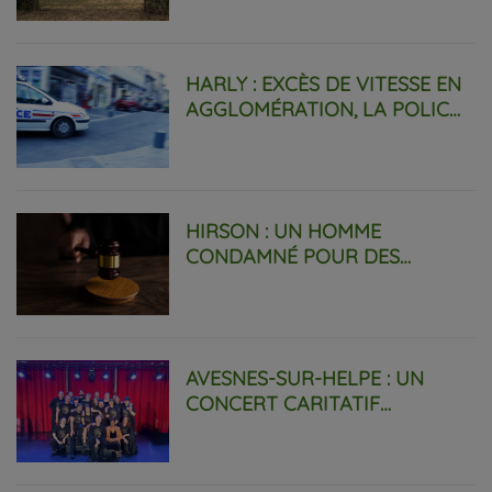
HARLY : EXCÈS DE VITESSE EN
AGGLOMÉRATION, LA POLICE
MET EN GARDE.
HIRSON : UN HOMME
CONDAMNÉ POUR DES
VIOLENCES SUR SA
COMPAGNE ET LA FILLE DE
CELLE-CI.
AVESNES-SUR-HELPE : UN
CONCERT CARITATIF
GRATUIT CE VENDREDI 24
JUILLET À LA ROTONDE.