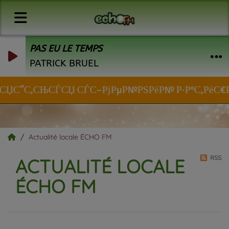
PAS EU LE TEMPS
PATRICK BRUEL
»СЏС”С‚СЊСЃСЏ СЃС–РјРµР№РЅРёР№ Р·Р°С‚РёС€РѕРє
Actualité locale ÉCHO FM
RSS
ACTUALITÉ LOCALE
ÉCHO FM