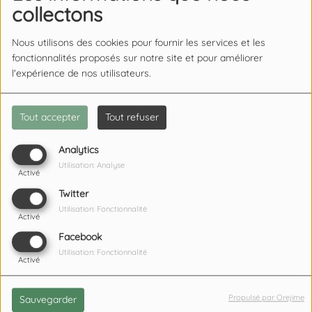
TRÉLON : APPEL À LA
collectons
VIGILANCE SUR L’EAU DU
ROBINET.
Nous utilisons des cookies pour fournir les services et les
fonctionnalités proposés sur notre site et pour améliorer
l'expérience de nos utilisateurs.
LA CAPELLE : TROIS JOURS
DE FÊTE COMMUNALE DÈS CE
Tout accepter
Tout refuser
SAMEDI.
Analytics
Utilisation: Analyse
Activé
UN HABITANT DE GUISE EST
Twitter
DÉCÉDÉ DANS UN
Utilisation: Fonctionnalité
Activé
RESTAURANT DE SAINT-
Facebook
QUENTIN.
Utilisation: Fonctionnalité
Activé
NEUVE-MAISON : UN PÈRE
Propulsé par Orejime
Sauvegarder
CONDAMNÉ POUR