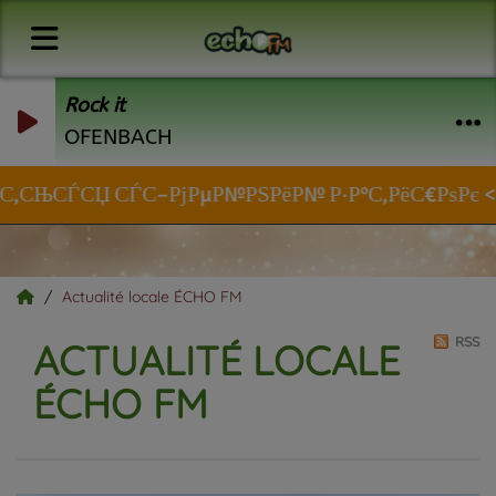
Rock it
OFENBACH
‚СЊСЃСЏ СЃС–РјРµР№РЅРёР№ Р·Р°С‚РёС€РѕРє </a>
Actualité locale ÉCHO FM
RSS
ACTUALITÉ LOCALE
ÉCHO FM